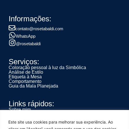
Informações:
contato@rosetabaldi.com
WhatsApp
@rosetabaldi
Serviços:
Coloração pessoal à luz da Simbólica
Análise de Estilo
Etiqueta à Mesa
Comportamento
Guia da Mala Planejada
Links rápidos:
Sobre mim
Serviços
Depoimentos
Este site usa cookies para melhorar sua experiência. Ao
Dúvidas
Contatos
clicar em "Aceitar" você concorda com o uso dos cookies,