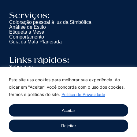
Serviços:
Coloração pessoal à luz da Simbólica
Análise de Estilo
Etiqueta à Mesa
Comportamento
Guia da Mala Planejada
Links rápidos:
Sobre mim
Serviços
Depoimentos
Este site usa cookies para melhorar sua experiência. Ao
Dúvidas
Contatos
clicar em "Aceitar" você concorda com o uso dos cookies,
termos e políticas do site.
Politica de Privacidade
Aceitar
Rose Tabaldi © 2026 - Todos os Direitos Reservados
Rejeitar
Paulinha Stefanny
| Desenvolvido com ♡ por: